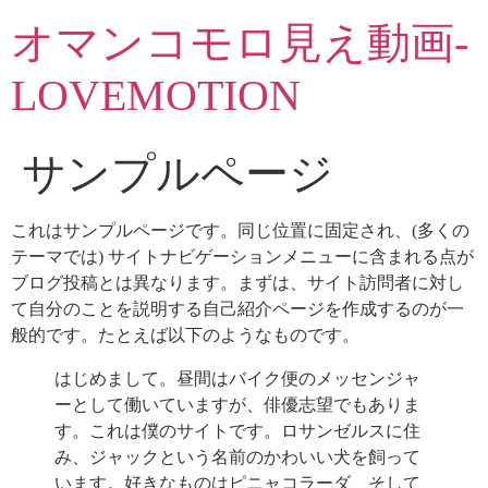
コ
オマンコモロ見え動画-
ン
テ
LOVEMOTION
ン
ツ
に
サンプルページ
ス
キ
ッ
これはサンプルページです。同じ位置に固定され、(多くの
プ
テーマでは) サイトナビゲーションメニューに含まれる点が
ブログ投稿とは異なります。まずは、サイト訪問者に対し
て自分のことを説明する自己紹介ページを作成するのが一
般的です。たとえば以下のようなものです。
はじめまして。昼間はバイク便のメッセンジャ
ーとして働いていますが、俳優志望でもありま
す。これは僕のサイトです。ロサンゼルスに住
み、ジャックという名前のかわいい犬を飼って
います。好きなものはピニャコラーダ、そして